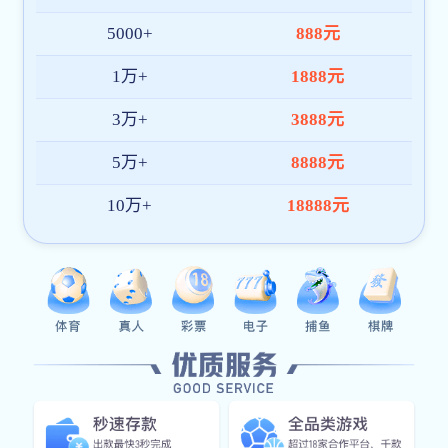
02. 服务升级
随着半岛线上官网(中国)官方网站需求增长，
平台陆续上线直播回放、数据分析、比分预测
等功能，同时支持APP与网页双端操作，带来
更快更稳的观赛体验。
03. 国际拓展
目前半岛线上官网已在东南亚、欧美等区域建
立本地化团队，推动技术与服务全球落地，打
造具有国际竞争力的赛事平台品牌。